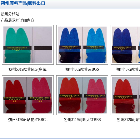
朔州颜料产品|颜料出口
朔州分销站
产品展示的详细内容
朔州5319酞菁绿G(多氯.
朔州4382酞菁蓝BGS
朔州4372酞菁
朔州3120耐晒艳红BBC-.
朔州3119耐晒大红BBS
朔州3120耐晒