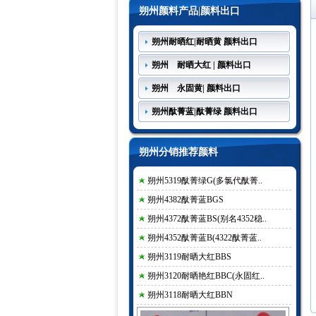
朔州颜料产品|颜料出口
朔州耐晒红|耐晒黄 颜料出口
朔州 耐晒大红 | 颜料出口
朔州 永固黄| 颜料出口
朔州酞菁蓝|酞菁绿 颜料出口
朔州分销推荐颜料
朔州5319酞菁绿G(多氯代酞菁..
朔州4382酞菁蓝BGS
朔州4372酞菁蓝BS(别名4352稳..
朔州4352酞菁蓝B(4322酞菁蓝..
朔州3119耐晒大红BBS
朔州3120耐晒艳红BBC(永固红..
朔州3118耐晒大红BBN