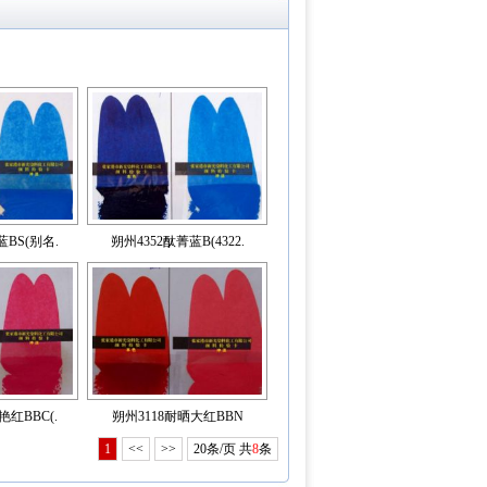
蓝BS(别名.
朔州4352酞菁蓝B(4322.
艳红BBC(.
朔州3118耐晒大红BBN
1
<<
>>
20条/页 共
8
条