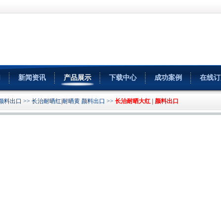
们
新闻资讯
产品展示
下载中心
成功案例
在线订
颜料出口
>>
长治耐晒红|耐晒黄 颜料出口
>>
长治耐晒大红 | 颜料出口