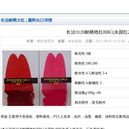
长治耐晒大红 | 颜料出口详情
长治3120耐晒艳红BBC(永固红2
作者：
网站管理员
来源：
本站原创
日期：
2012-09-01 14:35:49
耐光性:5级
耐热性:180-200
耐水性:4-5,耐油性:3-4
耐酸性:4,耐碱性:3
吸油量g/100g:≤60
相关附件：暂无附件
用途:主要用于色母粒，塑料着色，PVC人造革，化纤，油墨、橡胶、涂料和文教用