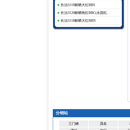
长治3119耐晒大红BBS
长治3120耐晒艳红BBC(永固红..
长治3118耐晒大红BBN
分销站
三门峡
茂名