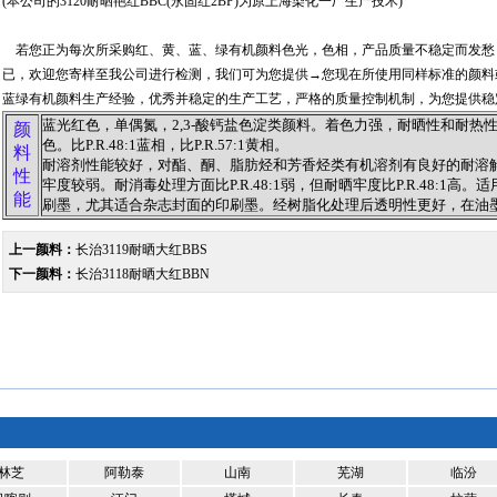
(本公司的3120耐晒艳红BBC(永固红2BP)为原上海染化一厂生产技术)
若您正为每次所采购红、黄、蓝、绿有机颜料色光，色相，产品质量不稳定而发愁
已，欢迎您寄样至我公司进行检测，我们可为您提供→您现在所使用同样标准的颜料
蓝绿有机颜料生产经验，优秀并稳定的生产工艺，严格的质量控制机制，为您提供稳
蓝光红色，单偶氮，2,3-酸钙盐色淀类颜料。着色力强，耐晒性和耐热
颜
色。比P.R.48:1蓝相，比P.R.57:1黄相。
料
耐溶剂性能较好，对酯、酮、脂肪烃和芳香烃类有机溶剂有良好的耐溶
性
牢度较弱。耐消毒处理方面比P.R.48:1弱，但耐晒牢度比P.R.48:1
能
刷墨，尤其适合杂志封面的印刷墨。经树脂化处理后透明性更好，在油
上一颜料：
长治3119耐晒大红BBS
下一颜料：
长治3118耐晒大红BBN
林芝
阿勒泰
山南
芜湖
临汾