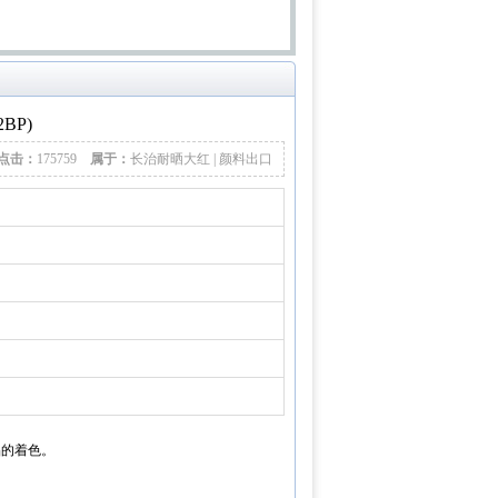
BP)
点击：
175759
属于：
长治耐晒大红 | 颜料出口
品的着色。