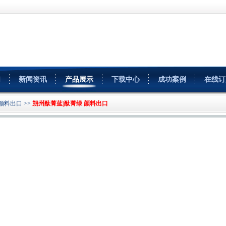
们
新闻资讯
产品展示
下载中心
成功案例
在线订
颜料出口
>>
朔州酞菁蓝|酞菁绿 颜料出口