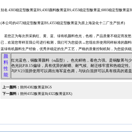
别名:4303稳定型酞菁蓝BS;4303颜料酞菁蓝BS;4353稳定型酞菁蓝;6003稳定型酞菁蓝B
(本公司的4372稳定型酞菁蓝BS,4353稳定型酞菁蓝为原上海染化十二厂生产技术)
若您正为每次所采购红、黄、蓝、绿有机颜料色光，色相，产品质量不稳定而发愁
已，欢迎您寄样至我公司进行检测，我们可为您提供→您现在所使用同样标准的颜料
蓝绿有机颜料生产经验，优秀并稳定的生产工艺，严格的质量控制机制，为您提供稳
颜
红光蓝色，铜酞菁颜料（α晶型）。色光鲜艳，着色力强。是铜酞菁与
料
色光比P.B.15偏绿，具有优异的耐晒、耐气候、耐迁移牢度和热稳定性
性
与P.V.23混拼使用可以调出海军蓝色调，与钛白混拼可以具有很高的遮
能
上一颜料：
朔州4382酞菁蓝BGS
下一颜料：
朔州4352酞菁蓝B(4322酞菁蓝BX)