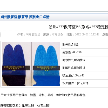
朔州酞菁蓝|酞菁绿 颜料出口详情
朔州4372酞菁蓝BS(别名4352稳定
作者：
网站管理员
来源：
本站原创
日期：
2012-09-01 15:12:43
点击
耐光性:7-8级
耐热性:200-220
耐水性:5,耐油性:5
耐酸性:5,耐碱性:5
吸油量g/100g:≤40
相关附件：暂无附件
用途:主要用于色母粒、油墨、涂料、塑料、橡胶和文教用品的着色。
酞菁蓝BS又称为:酞菁兰BS，钛青兰BS