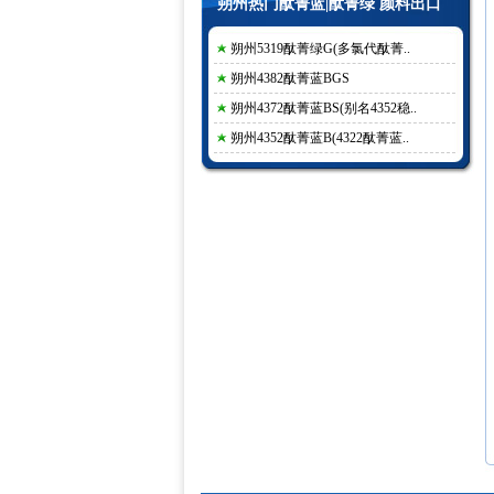
朔州热门酞菁蓝|酞菁绿 颜料出口
朔州5319酞菁绿G(多氯代酞菁..
朔州4382酞菁蓝BGS
朔州4372酞菁蓝BS(别名4352稳..
朔州4352酞菁蓝B(4322酞菁蓝..