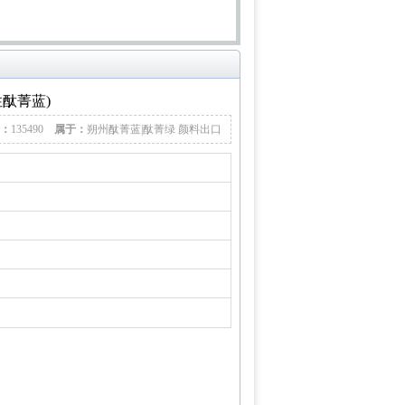
性酞菁蓝)
：
135490
属于：
朔州酞菁蓝|酞菁绿 颜料出口