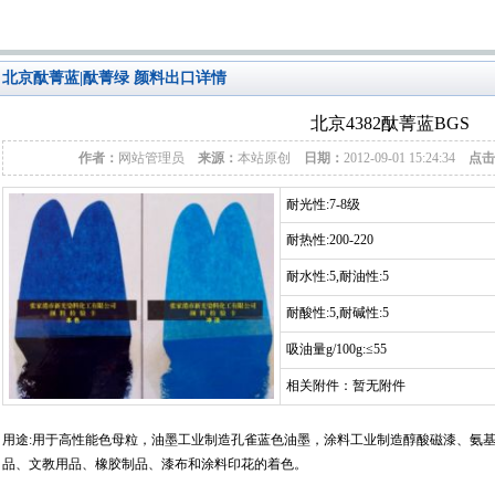
北京酞菁蓝|酞菁绿 颜料出口详情
北京4382酞菁蓝BGS
作者：
网站管理员
来源：
本站原创
日期：
2012-09-01 15:24:34
点击
耐光性:7-8级
耐热性:200-220
耐水性:5,耐油性:5
耐酸性:5,耐碱性:5
吸油量g/100g:≤55
相关附件：暂无附件
用途:用于高性能色母粒，油墨工业制造孔雀蓝色油墨，涂料工业制造醇酸磁漆、氨
品、文教用品、橡胶制品、漆布和涂料印花的着色。