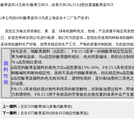
酞菁蓝BGS又称为:酞菁兰BGS，钛青兰BGSk,15:4 β型抗絮凝酞菁蓝NCF
(本公司的4382酞菁蓝BGS为原上海染化十二厂生产技术)
若您正为每次所采购红、黄、蓝、绿有机颜料色光，色相，产品质量不稳定而发愁
已，欢迎您寄样至我公司进行检测，我们可为您提供→您现在所使用同样标准的颜料
蓝绿有机颜料生产经验，优秀并稳定的生产工艺，严格的质量控制机制，为您提供稳
绿光蓝色，铜酞菁颜料（β晶型）。P.B.15:3是单一的铜酞菁稳定型晶
菁为棒状晶体。与α晶型的酞菁颜料相比，色光明显偏绿。用捏合法制得
与 α晶型相比更绿。
颜
β晶型的酞菁蓝颜料的着色力比α晶型要低15%~20%。P.B.15:3具有
料
耐酸碱性和耐热稳定性。虽然不及卤代铜酞菁耐热，但比稳定的α晶型
性
β晶型酞菁蓝颜料的色光相当纯正，透明性很好，是印刷油墨的三原色
能
印油墨。
P.B.15:3具有很好易分散性和优异的耐溶解性，在制备油墨过程中，
力和透明性。P.B.15:3用于有较高的芳香族化合物含量的体系中会产生
上一颜料：
北京5319酞菁绿G(多氯代酞菁绿)
下一颜料：
北京4372酞菁蓝BS(别名4352稳定性酞菁蓝)