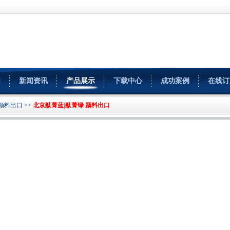
们
新闻资讯
产品展示
下载中心
成功案例
在线订
颜料出口
>>
北京酞菁蓝|酞菁绿 颜料出口