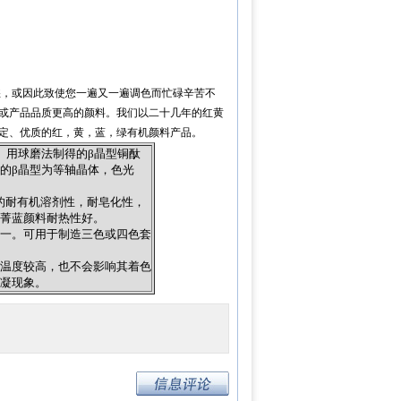
，或因此致使您一遍又一遍调色而忙碌辛苦不
或产品品质更高的颜料。我们以二十几年的红黄
定、优质的红，黄，蓝，绿有机颜料产品。
型。用球磨法制得的β晶型铜酞
的β晶型为等轴晶体，色光
优良的耐有机溶剂性，耐皂化性，
酞菁蓝颜料耐热性好。
之一。可用于制造三色或四色套
即使温度较高，也不会影响其着色
絮凝现象。