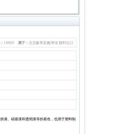
：
138005
属于：
北京酞菁蓝|酞菁绿 颜料出口
基烘漆、硝基漆和透明漆等的着色，也用于塑料制