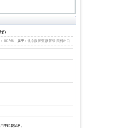
绿)
：
182568
属于：
北京酞菁蓝|酞菁绿 颜料出口
也用于印花涂料。