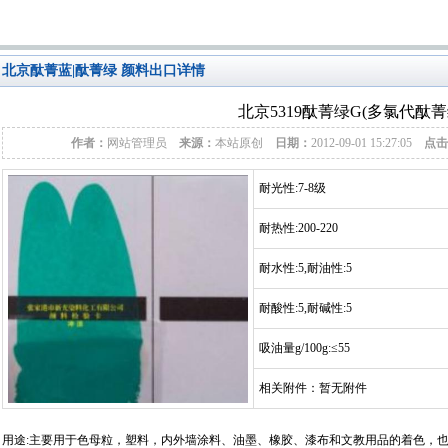
北京酞菁蓝|酞菁绿 颜料出口详情
北京5319酞菁绿G(多氯代酞菁
作者：
网站管理员
来源：
本站原创
日期：
2012-09-01 15:27:05
点击
耐光性:7-8级
耐热性:200-220
耐水性:5,耐油性:5
耐酸性:5,耐碱性:5
吸油量g/100g:≤55
相关附件：暂无附件
用途:主要用于色母粒，塑料，内外墙涂料、油墨、橡胶、漆布和文教用品的着色，