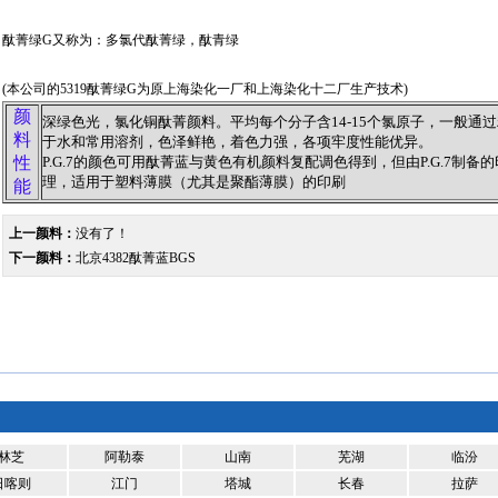
酞菁绿G又称为：多氯代酞菁绿，酞青绿
(本公司的5319酞菁绿G为原上海染化一厂和上海染化十二厂生产技术)
颜
深绿色光，氯化铜酞菁颜料。平均每个分子含14-15个氯原子，一般通
料
于水和常用溶剂，色泽鲜艳，着色力强，各项牢度性能优异。
性
P.G.7的颜色可用酞菁蓝与黄色有机颜料复配调色得到，但由P.G.7制
理，适用于塑料薄膜（尤其是聚酯薄膜）的印刷
能
上一颜料：
没有了！
下一颜料：
北京4382酞菁蓝BGS
林芝
阿勒泰
山南
芜湖
临汾
日喀则
江门
塔城
长春
拉萨