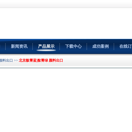
们
新闻资讯
产品展示
下载中心
成功案例
在线订
颜料出口
>>
北京酞菁蓝|酞菁绿 颜料出口