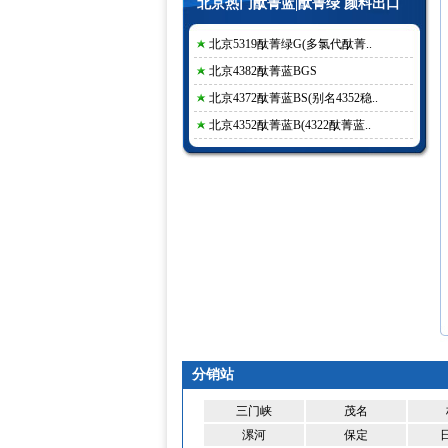
北京热门酞菁蓝|酞菁绿 颜料出口
北京5319酞菁绿G(多氯代酞菁..
北京4382酞菁蓝BGS
北京4372酞菁蓝BS(别名4352稳..
北京4352酞菁蓝B(4322酞菁蓝..
分销站
三门峡
茂名
漯河
保定