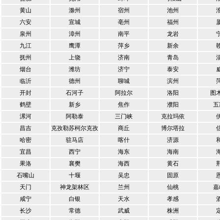
黄山
滁州
宿州
池州
六安
宣城
亳州
福州
泉州
漳州
南平
龙岩
九江
鹰潭
萍乡
新余
抚州
上饶
济南
青岛
烟台
潍坊
济宁
泰安
临沂
德州
聊城
滨州
开封
石河子
阿拉尔
洛阳
图
鹤壁
新乡
焦作
濮阳
五
漯河
阿勒泰
三门峡
克拉玛依
昌吉
克孜勒苏柯尔克孜
商丘
博尔塔拉
哈密
驻马店
喀什
济源
宜昌
西宁
海东
海南
果洛
襄樊
海西
黄石
石嘴山
十堰
吴忠
固原
天门
神龙架林区
兰州
仙桃
嘉
咸宁
白银
天水
孝感
长沙
常德
武威
株洲