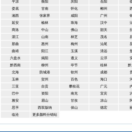
平凉
衡阳
庆阳
岳阳
娄底
甘南
怀化
郴州
湘西
张家界
咸阳
广州
延安
榆林
珠海
汉中
商洛
中山
佛山
韶关
湛江
山南
林芝
茂名
那曲
惠州
梅州
汕尾
曲靖
阳江
玉溪
清远
六盘水
揭阳
遵义
云浮
黔西南
柳州
毕节
桂林
黔
北海
防城港
钦州
成都
玉林
贺州
百色
海口
三亚
自贡
攀枝花
广元
巴中
资阳
南充
宜宾
雅安
眉山
甘孜
凉山
思芧
西双版纳
保山
德宏
临沧
更多颜料分销站