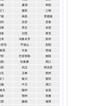
淮南
巢湖
阜阳
厦门
莆田
三明
宁德
南昌
景德镇
赣州
吉安
宜春
淄博
枣庄
东营
威海
日照
莱芜
菏泽
乌鲁木齐
郑州
木舒克
平顶山
安阳
家渠
许昌
塔城
伊犁
巴音郭勒
南阳
信阳
吐鲁番
周口
和田
武汉
阿克苏
海北
玉树
荆州
荆门
银川
黄冈
恩施
中卫
潜江
峪关
随州
金昌
酒泉
鄂州
张掖
定西
陇南
湘潭