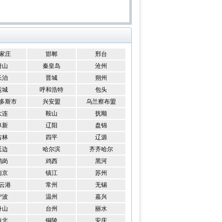
家庄
邯郸
邢台
唐山
秦皇岛
沧州
长治
晋城
朔州
运城
呼和浩特
包头
多斯市
兴安盟
乌兰察布盟
大连
鞍山
抚顺
阜新
辽阳
盘锦
吉林
四平
辽源
延边
哈尔滨
齐齐哈尔
鹤岗
鸡西
黑河
南京
镇江
苏州
云港
常州
无锡
宁波
温州
嘉兴
舟山
台州
丽水
淮北
铜陵
安庆