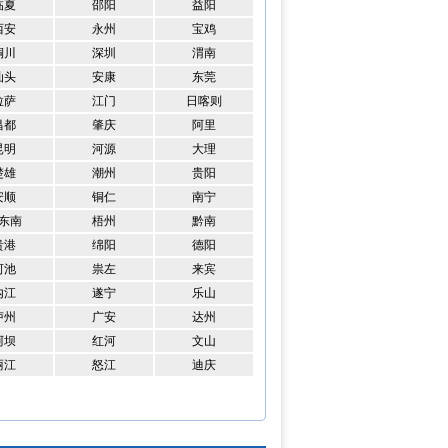
临夏
邵阳
益阳
西安
永州
宝鸡
铜川
深圳
渭南
汕头
安康
东莞
拉萨
江门
日喀则
昌都
肇庆
阿里
昆明
河源
大理
楚雄
潮州
贵阳
安顺
铜仁
南宁
东南
梧州
黔南
贵港
绵阳
德阳
河池
祟左
来宾
内江
遂宁
乐山
泸州
广安
达州
阿坝
红河
文山
丽江
怒江
迪庆