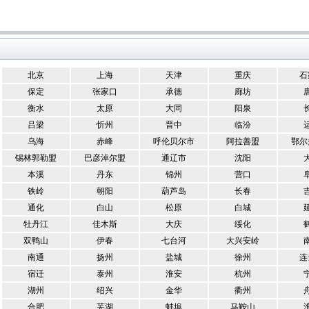
北京
上海
天津
重庆
石
保定
张家口
承德
廊坊
衡水
太原
大同
阳泉
吕梁
忻州
晋中
临汾
乌海
赤峰
呼伦贝尔市
阿拉善盟
鄂尔
锡林郭勒盟
巴彦淖尔盟
通辽市
沈阳
本溪
丹东
锦州
营口
铁岭
朝阳
葫芦岛
长春
通化
白山
松原
白城
牡丹江
佳木斯
大庆
绥化
双鸭山
伊春
七台河
大兴安岭
南通
扬州
盐城
徐州
连
宿迁
泰州
淮安
杭州
湖州
绍兴
金华
衢州
合肥
芜湖
蚌埠
马鞍山